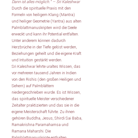
Dann ist alles möglich.“ — Sri Kaleshwar 
Durch die spirituelle Praxis mit den 
Formeln von heiligem Klang (Mantra) 
und heiliger Geometrie (Yantra) aus alten 
Palmblattmanuskripten wird die Seele 
erweckt und kann ihr Potential entfalten. 
Unter anderem können dadurch 
Herzbrüche in der Tiefe gelöst werden, 
Beziehungen geheilt und die eigene Kraft 
und Intuition gestärkt werden. 
Sri Kaleshwar lehrte uraltes Wissen, das 
vor mehreren tausend Jahren in Indien 
von den Rishis (den großen Heiligen und 
Sehern) auf Palmblättern 
niedergeschrieben wurde. Es ist Wissen, 
das spirituelle Meister verschiedener 
Zeitalter praktizierten und das sie in die 
eigene Meisterschaft führte. Zu ihnen 
gehören Buddha, Jesus, Shirdi Sai Baba, 
Ramakrishna Paramahamsa und 
Ramana Maharshi. Die 
Palmblattmanuskripte enthalten 