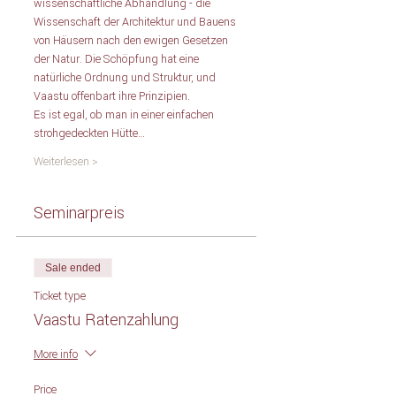
wissenschaftliche Abhandlung - die 
Wissenschaft der Architektur und Bauens 
von Häusern nach den ewigen Gesetzen 
der Natur. Die Schöpfung hat eine 
natürliche Ordnung und Struktur, und 
Vaastu offenbart ihre Prinzipien.  
Es ist egal, ob man in einer einfachen 
strohgedeckten Hütte…
Weiterlesen >
Seminarpreis
Sale ended
Ticket type
Vaastu Ratenzahlung
More info
Price