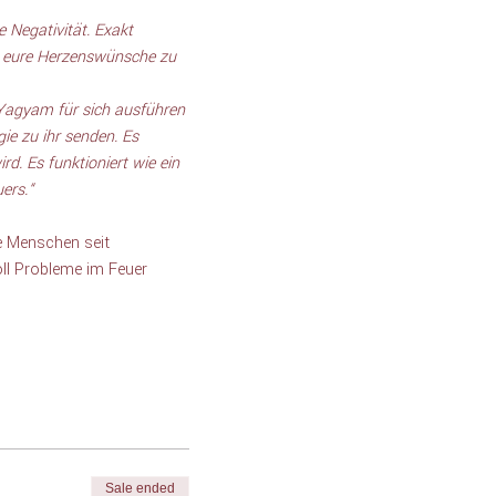
 Negativität. Exakt 
ll eure Herzenswünsche zu 
Yagyam für sich ausführen 
ie zu ihr senden. Es 
d. Es funktioniert wie ein 
ers.“
ie Menschen seit 
ll Probleme im Feuer 
Sale ended