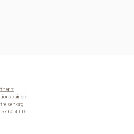
tnerin:
tionstrainerin
treisen.org
 I 67 60 40 15