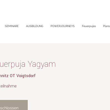
SEMINARE
AUSBILDUNG
POWERJOURNEYS
Feuerpujas
Plans
uerpuja Yagyam
nitz OT Voigtsdorf
teilnahme
schlossen