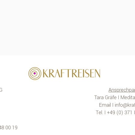
G
Ansprechpar
Tara Gräfe I Medita
Email I
info@kraf
Tel. I +49 (0) 371
48 00 19