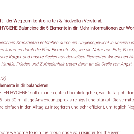
 - der Weg zum kontrollierten & friedvollen Verstand.
.HYGIENE Balanciere die 5 Elemente in dir. Mehr Informationen zur Wor
perlichen Krankheiten entstehen durch ein Ungleichgewicht in unseren 
n kommen durch die Fünf Elemente. So, wie die Natur aus Erde, Feuer,
sere Körper und unsere Seelen aus denselben Elementen.Wir erleben Hei
Kanäle. Frieden und Zufriedenheit treten dann an die Stelle von Angst,
012)
emente in dir balancieren
LEN-HYGIENE’ soll dir einen guten Überblick geben, wie du täglich dei
 bis 30-minütige Anwendungspraxis reinigst und stärkst. Die vermitte
infach in den Alltag zu integrieren und sehr effizient, um täglich Ne
ou’re welcome to join the group once you register for the event.