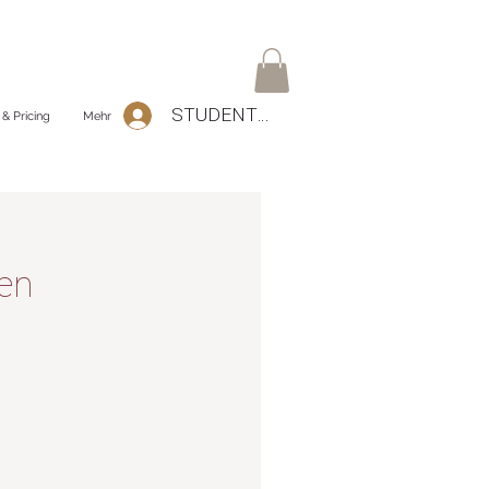
STUDENTEN Log-In
 & Pricing
Mehr
len