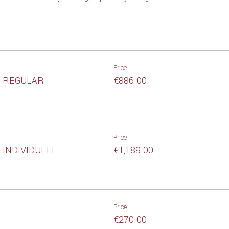
Price
t REGULÄR
€886.00
Price
 INDIVIDUELL
€1,189.00
Price
€270.00