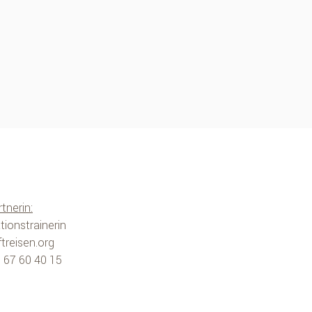
tnerin:
tionstrainerin
treisen.org
 I 67 60 40 15