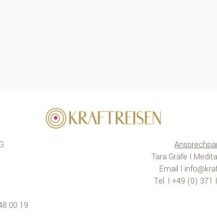
G
Ansprechpar
Tara Gräfe I Medita
Email I
info@kraf
Tel. I +49 (0) 371
48 00 19