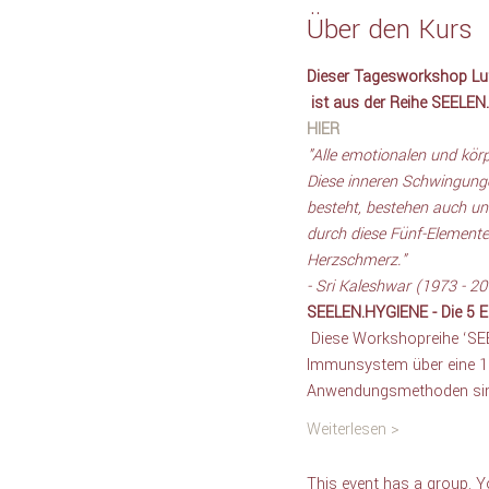
Über den Kurs
Dieser Tagesworkshop Luft
 ist aus der Reihe SEELEN
HIER
"Alle emotionalen und kör
Diese inneren Schwingunge
besteht, bestehen auch un
durch diese Fünf-Elemente-
Herzschmerz."
- Sri Kaleshwar (1973 - 2
SEELEN.HYGIENE - Die 5 El
 Diese Workshopreihe ‘SEE
Immunsystem über eine 15-
Anwendungsmethoden sind e
Weiterlesen >
This event has a group. Y