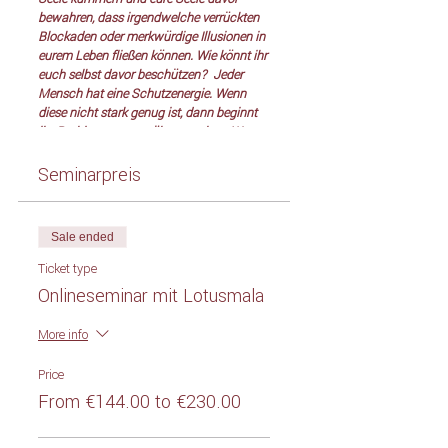
bewahren, dass irgendwelche verrückten
Blockaden oder merkwürdige Illusionen in
eurem Leben fließen können. Wie könnt ihr
euch selbst davor beschützen? Jeder
Mensch hat eine Schutzenergie. Wenn
diese nicht stark genug ist, dann beginnt
ihr, Problemen gegenüberzustehen. Wenn
sie aber sehr stark ist, dann werdet ihr
Problemen entgehen - aus ihnen
Seminarpreis
herauskommen und sie vermeiden. Wenn
wir die göttlichen Schutzkreise um uns
haben, dann sind wir, selbst wenn wir aus
Sale ended
einem Hubschrauber springen oder
Hunger leiden, gut beschützt. Also müsst
Ticket type
ihr in eurem Leben diese Schutzkreise, so
Onlineseminar mit Lotusmala
gut ihr könnt, aufbauen und wachsen
lassen. Nachdem ihr die höchsten
More info
Schwingungen in eure Seele gezogen
habt, werden diese positiven Schutzkreise
Price
um euch herum aufrechterhalten, so dass
die negative Energie euch nichts anhaben
From €144.00 to €230.00
kann. Wenn die positiven Schwingungen
weniger werden, kann euch die negative