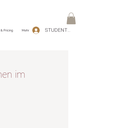
STUDENTEN Log-In
 & Pricing
Mehr
nen im