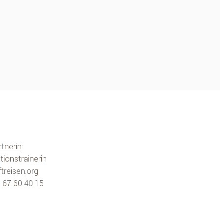
tnerin:
tionstrainerin
treisen.org
 I 67 60 40 15