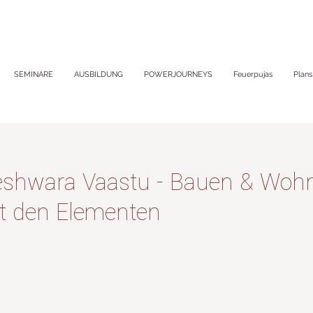
SEMINARE
AUSBILDUNG
POWERJOURNEYS
Feuerpujas
Plans
leshwara Vaastu - Bauen & Woh
it den Elementen