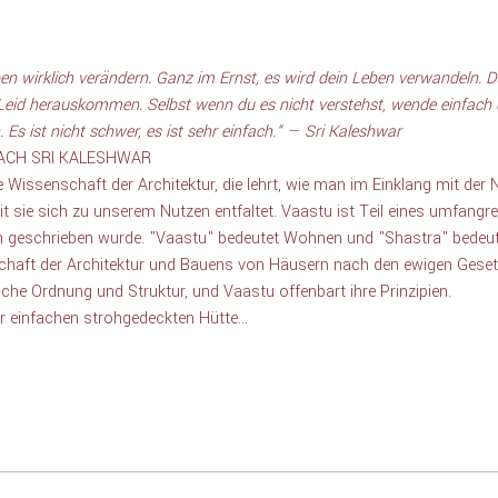
en wirklich verändern. Ganz im Ernst, es wird dein Leben verwandeln. D
id herauskommen. Selbst wenn du es nicht verstehst, wende einfach di
 Es ist nicht schwer, es ist sehr einfach.“ — Sri Kaleshwar
ACH SRI KALESHWAR
e Wissenschaft der Architektur, die lehrt, wie man im Einklang mit der 
it sie sich zu unserem Nutzen entfaltet. Vaastu ist Teil eines umfangr
n geschrieben wurde. "Vaastu" bedeutet Wohnen und "Shastra" bedeut
chaft der Architektur und Bauens von Häusern nach den ewigen Gesetz
che Ordnung und Struktur, und Vaastu offenbart ihre Prinzipien.  
ner einfachen strohgedeckten Hütte…