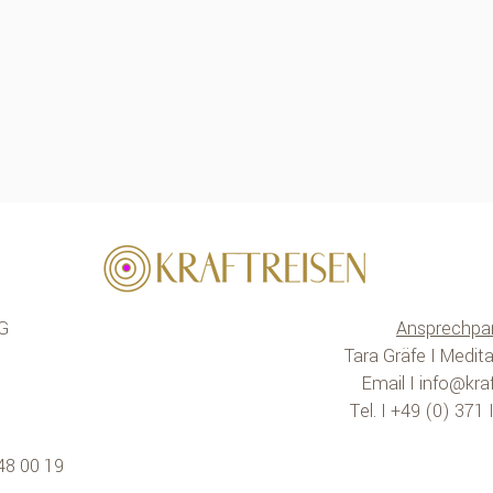
G
Ansprechpar
Tara Gräfe I Medita
Email I
info@kraf
Tel. I +49 (0) 371
48 00 19